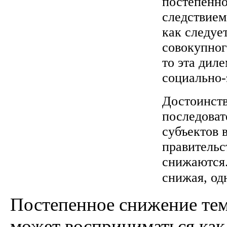
постепенно
следствием
как следуе
совокупног
то эта дил
социально-
Достоинств
последоват
субъектов 
правительс
снижаются
снижая, од
Постепенное снижение тем
может восприниматься как