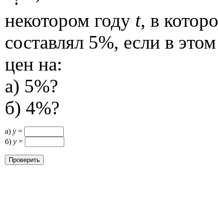
некотором году
t
, в кото
составлял 5%, если в это
цен на:
а) 5%?
б) 4%?
а)
у
=
б)
у
=