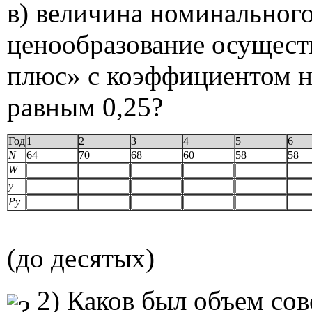
в) величина номинального
ценообразование осущест
плюс» с коэффициентом на
равным 0,25?
Год
1
2
3
4
5
6
N
64
70
68
60
58
58
W
y
Py
(до десятых)
2) Каков был объем со