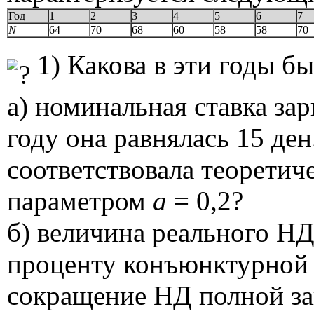
Год
1
2
3
4
5
6
7
N
64
70
68
60
58
58
70
1) Какова в эти годы бы
а) номинальная ставка зар
году она равнялась 15 ден
соответствовала теоретич
параметром
a
= 0,2?
б) величина реального НД
проценту конъюнктурной 
сокращение НД полной за