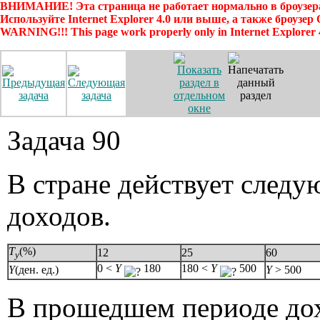
ВНИМАНИЕ! Эта страница не работает нормально в броузера
Используйте Internet Explorer 4.0 или выше, а также броузер
WARNING!!! This page work properly only in Internet Explorer 
Задача 90
В стране действует след
доходов.
T
(%)
12
25
60
y
0 <
Y
180
180 <
Y
500
Y
(ден. ед.)
Y
> 500
В прошедшем периоде до