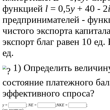
функцией
l
= 0,5
y
+ 40 - 2
предпринимателей - фун
чистого экспорта капитал
экспорт благ равен 10 ед.
ед.
1) Определить величин
состояние платежного бал
эффективного спроса?
y
=
;
NE
=
;
NKE
=
;
(до десятых)