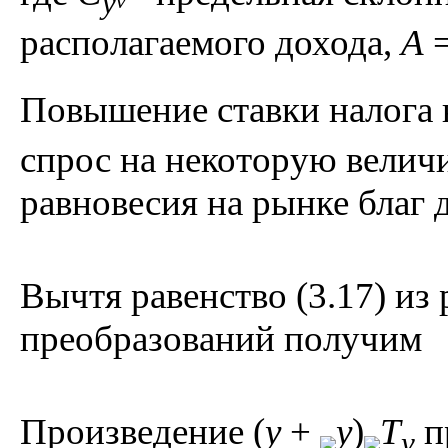
y
v
располагаемого дохода,
A
Повышение ставки налога
спрос на некоторую вели
равновесия на рынке благ
Вычтя равенство (3.17) из 
преобразований получим
Произведение (
y
+
y
)
T
п
y