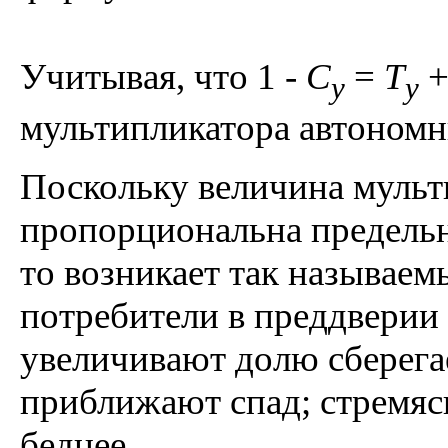
Учитывая, что 1 -
C
=
T
y
y
мультипликатора автономн
Поскольку величина мульт
пропорциональна предельн
то возникает так называе
потребители в преддверии 
увеличивают долю сберега
приближают спад; стремясь
беднее.