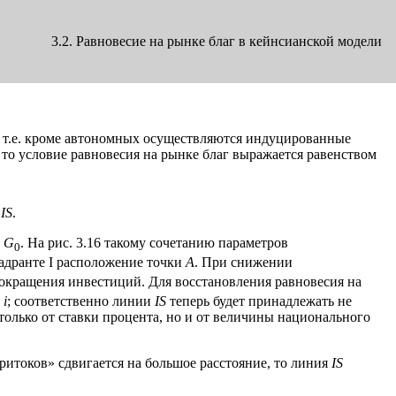
3.2. Равновесие на рынке благ в кейнсианской модели
а, т.е. кроме автономных осуществляются индуцированные
 то условие равновесия на рынке благ выражается равенством
и
IS
.
,
G
. На рис. 3.16 такому сочетанию параметров
0
адранте I расположение точки
А
. При снижении
сокращения инвестиций. Для восстановления равновесия на
о
i
; соответственно линии
IS
теперь будет принадлежать не
 только от ставки процента, но и от величины национального
ритоков» сдвигается на большое расстояние, то линия
IS