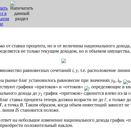
ко от ставки процента, но и от величины национального доход
еделяется не только текущим доходом, но и объемом имущества,
 множество равновесных сочетаний
i
,
y
, т.е. расположение лини
на рынке благ установилось равновесие при значениях
y
,
i
,
0
0
0
тствуют графики «притоков» и «оттоков»
, определяющие в кв
ального дохода до
y
график «притоков» сдвинется влево из-за 
1
благ ставка процента теперь должна возрасти не до
i
', а только д
B
', а точка
B
. Таким образом, когда объем инвестиций зависит не
, линия
IS
становится положе.
 ответ на небольшое изменение национального дохода график «п
приобрести положительный наклон.