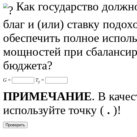
Как государство должн
благ и (или) ставку подох
обеспечить полное испол
мощностей при сбалансир
бюджета?
G
=
T
=
y
ПРИМЕЧАНИЕ
. В каче
используйте точку (
.
)!