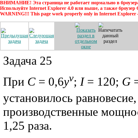
ВНИМАНИЕ! Эта страница не работает нормально в броузера
Используйте Internet Explorer 4.0 или выше, а также броузер
WARNING!!! This page work properly only in Internet Explorer 
Задача 25
v
При
C
= 0,6
y
;
I
= 120;
G
=
установилось равновесие
производственные мощнос
1,25 раза.