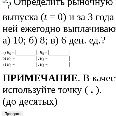
Определить рыночную ц
выпуска (
t
= 0) и за 3 года
ней ежегодно выплачиваю
а) 10; б) 8; в) 6 ден. ед.?
а)
B
=
;
B
=
0
5
б)
B
=
;
B
=
0
5
в)
B
=
;
B
=
0
5
ПРИМЕЧАНИЕ
. В каче
используйте точку (
.
).
(до десятых)