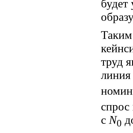
будет 
образу
Таким
кейнс
труд я
лини
номин
спрос 
с
N
до
0