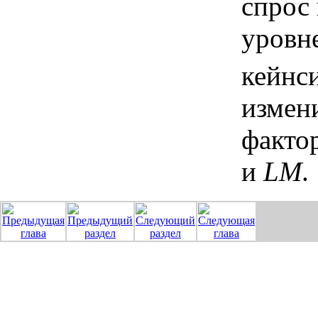
спрос 
уровн
кейнс
измен
факто
и
LM
.