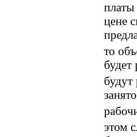
платы 
цене с
предл
то объ
будет
будут 
занят
рабоч
этом 