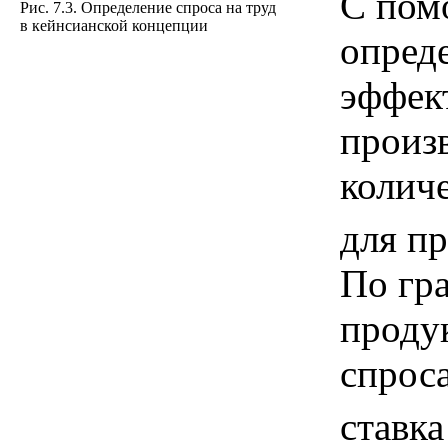
С пом
Рис. 7.3. Определение спроса на труд
в кейнсианской концепции
опред
эффек
произ
количе
для пр
По гр
продук
спроса
ставк