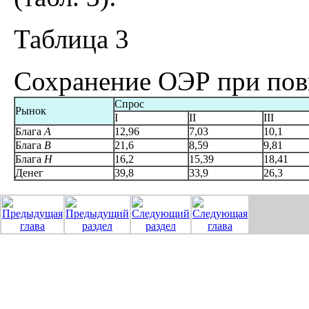
Таблица 3
Сохранение ОЭР при пов
Спрос
Рынок
I
II
III
Блага
А
12,96
7,03
10,1
Блага
B
21,6
8,59
9,81
Блага
H
16,2
15,39
18,41
Денег
39,8
33,9
26,3