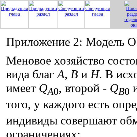
Приложение 2: Модель 
Меновое хозяйство состо
вида благ
A
,
B
и
H
. В ис
имеет
Q
, второй -
Q
и
A
0
B
0
того, у каждого есть опр
индивиды совершают об
ограничениях: