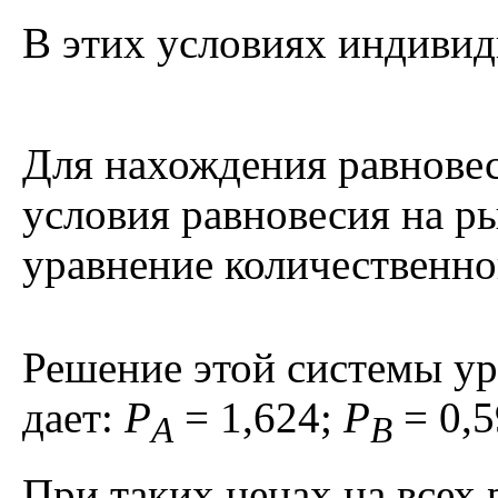
В этих условиях индиви
Для нахождения равнове
условия равновесия на р
уравнение количественно
Решение этой системы у
дает:
P
= 1,624;
P
= 0,
A
B
При таких ценах на всех 