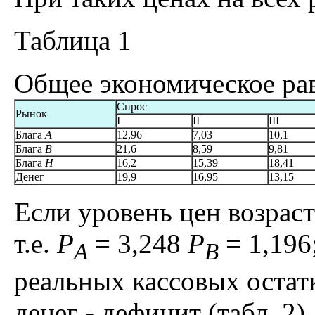
Таблица 1
Общее экономическое ра
Спрос
Рынок
I
II
III
Блага
А
12,96
7,03
10,1
Блага
B
21,6
8,59
9,81
Блага
H
16,2
15,39
18,41
Денег
19,9
16,95
13,15
Если уровень цен возрасте
т.е.
P
= 3,248
P
= 1,196
A
B
реальных кассовых остатк
денег - дефицит (табл. 2).