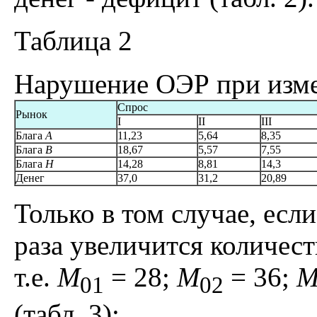
Таблица 2
Нарушение ОЭР при изме
Спрос
Рынок
I
II
III
Блага
А
11,23
5,64
8,35
Блага
B
18,67
5,57
7,55
Блага
H
14,28
8,81
14,3
Денег
37,0
31,2
20,89
Только в том случае, есл
раза увеличится количес
т.е.
M
= 28;
M
= 36;
01
02
(табл. 3):