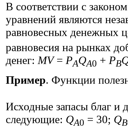
В соответствии с законом
уравнений являются неза
равновесных денежных це
равновесия на рынках до
денег:
MV
=
P
Q
+
P
A
A
0
B
Пример
. Функции полез
Исходные запасы благ и 
следующие:
Q
= 30;
Q
A
0
B