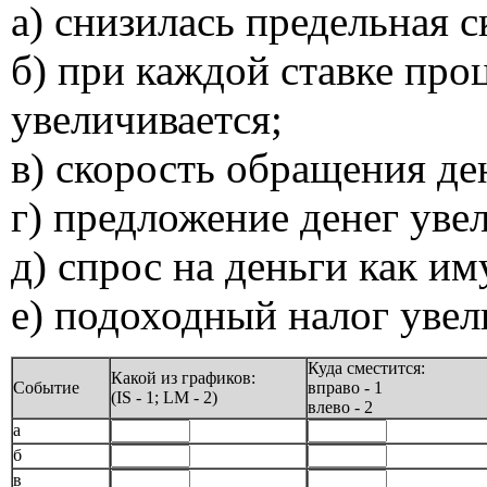
а) снизилась предельная 
б) при каждой ставке про
увеличивается;
в) скорость обращения де
г) предложение денег уве
д) спрос на деньги как и
е) подоходный налог увел
Куда сместится:
Какой из графиков:
Событие
вправо - 1
(IS - 1; LM - 2)
влево - 2
а
б
в