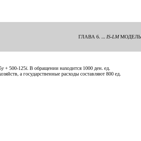
ГЛАВА 6. ...
IS-LM
МОДЕЛЬ
5
y
+ 500-125
i
. В обращении находится 1000 ден. ед.
озяйств, а государственные расходы составляют 800 ед.