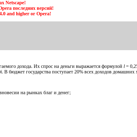
х Netscape!
 Opera последних версий!
4.0 and higher or Opera!
гаемого дохода. Их спрос на деньги выражается формулой
l
= 0,2
0
i
. В бюджет государства поступает 20% всех доходов домашних х
вновесии на рынках благ и денег;