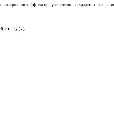
пликационного эффекта при увеличении государственных расходо
уйте точку (
.
).