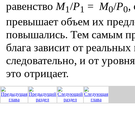
равенство
M
/
P
=
M
/
P
,
1
1
0
0
превышает объем их предл
повышались. Тем самым пре
блага зависит от реальных 
следовательно, и от уровня
это отрицает.