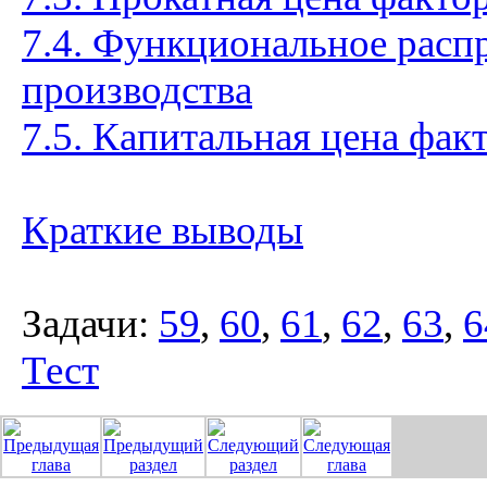
7.4. Функциональное распр
производства
7.5. Капитальная цена фак
Краткие выводы
Задачи:
59
,
60
,
61
,
62
,
63
,
6
Тест