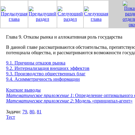
Глава 9. Отказы рынка и аллокативная роль государства
В данной главе рассматриваются обстоятельства, препятств
потенциала общества, и рассматриваются возможности госуда
9.1. Причины отказов рынка
9.2. Интернализация внешних эффектов
9.3. Производство общественных благ
9.4. Асимметричность информации
Краткие выводы
Математическое приложение 1
: Определение оптимального 
Математическое приложение 2
: Модель «принципал-агент»
Задачи:
79
,
80
,
81
Тест